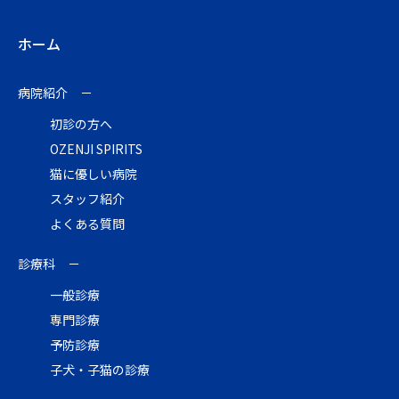
new
new
window
window
ホーム
病院紹介
初診の方へ
OZENJI SPIRITS
猫に優しい病院
スタッフ紹介
よくある質問
診療科
一般診療
専門診療
予防診療
子犬・子猫の診療