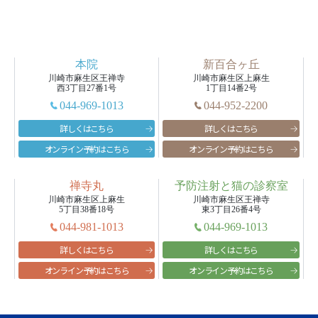
本院
新百合ヶ丘
川崎市麻生区王禅寺
川崎市麻生区上麻生
西3丁目27番1号
1丁目14番2号
044-969-1013
044-952-2200
詳しくはこちら
詳しくはこちら
オンライン予約はこちら
オンライン予約はこちら
opens
opens
a
a
禅寺丸
予防注射と猫の診察室
new
new
川崎市麻生区上麻生
川崎市麻生区王禅寺
5丁目38番18号
東3丁目26番4号
window
window
044-981-1013
044-969-1013
詳しくはこちら
詳しくはこちら
オンライン予約はこちら
オンライン予約はこちら
opens
opens
a
a