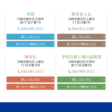
本院
新百合ヶ丘
川崎市麻生区王禅寺
川崎市麻生区上麻生
西3丁目27番1号
1丁目14番2号
044-969-1013
044-952-2200
詳しくはこちら
詳しくはこちら
オンライン予約はこちら
オンライン予約はこちら
opens
opens
a
a
禅寺丸
予防注射と猫の診察室
new
new
川崎市麻生区上麻生
川崎市麻生区王禅寺
5丁目38番18号
東3丁目26番4号
window
window
044-981-1013
044-969-1013
詳しくはこちら
詳しくはこちら
オンライン予約はこちら
オンライン予約はこちら
opens
opens
a
a
new
new
window
window